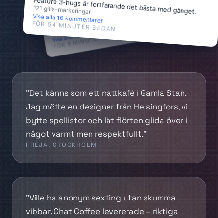
Aftercare-kort gör att ingen glömmer kramen efter
Feature 3-hugs är fortfarande det bästa med gänget.
103
aftercareangel
121
gilla-markeringar
Visa alla 16 kommentarer
espresso.
FÖR 54 MINUTER SEDAN
gilla-markeringar
Visa alla 16 kommentarer
119
FÖR 8 MINUTER SEDAN
”Det känns som ett nattkafé i Gamla Stan.
Jag mötte en designer från Helsingfors, vi
bytte spellistor och lät flörten glida över i
något varmt men respektfullt.”
FREJA, STOCKHOLM
”Ville ha anonym sexting utan skumma
vibbar. Chat Coffee levererade – riktiga