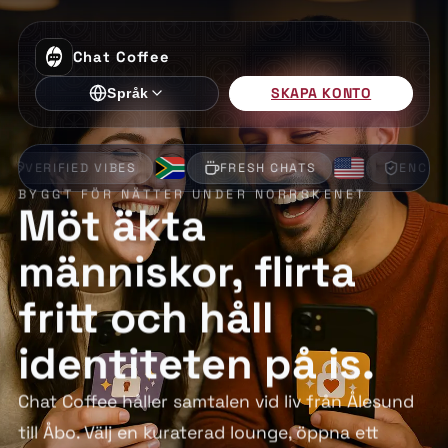
Chat Coffee
SKAPA KONTO
Språk
FRESH CHATS
ENCRYPTED
PRIVATE
BYGGT FÖR NÄTTER UNDER NORRSKENET
Möt äkta
människor, flirta
fritt och håll
identiteten på is.
Chat Coffee håller samtalen vid liv från Ålesund
till Åbo. Välj en kuraterad lounge, öppna ett