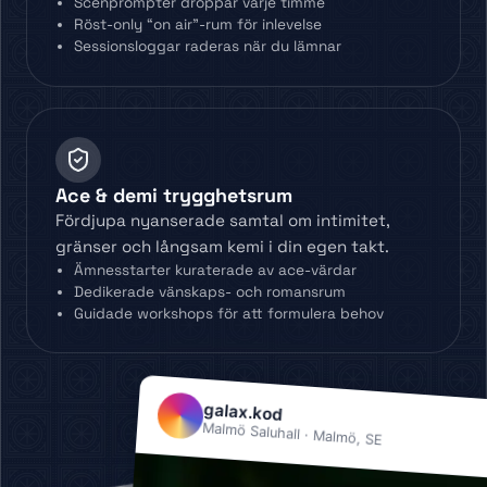
Scenprompter droppar varje timme
Röst-only “on air”-rum för inlevelse
Sessionsloggar raderas när du lämnar
Ace & demi trygghetsrum
Fördjupa nyanserade samtal om intimitet,
gränser och långsam kemi i din egen takt.
Ämnesstarter kuraterade av ace-värdar
Dedikerade vänskaps- och romansrum
Guidade workshops för att formulera behov
galax.kod
Malmö Saluhall · Malmö, SE