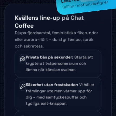
EFTER BASTUN-CHATS
Leila · 25
Tallinn · motion designer
Kvällens line-up på Chat
Coffee
Djupa fjordsamtal, feministiska fikarundor
eller aurora-flört – du styr tempo, språk
och sekretess.
Privata bås på sekunder
:
Starta ett
krypterat tvåpersonersrum och
lämna när känslan svalnar.
Säkerhet utan frostskador
:
Vi håller
främlingar ute men värmer upp för
dig – med samtyckespuffar och
tydliga exit-knappar.