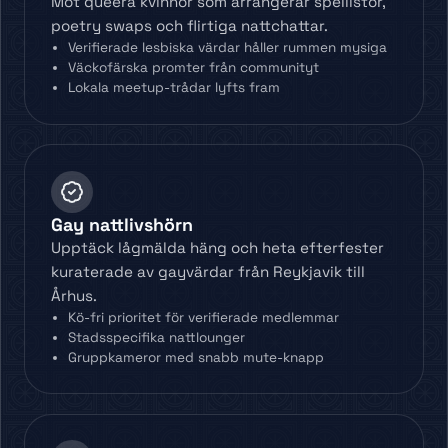
Möt queera kvinnor som arrangerar spellistor,
poetry swaps och flirtiga nattchattar.
Verifierade lesbiska värdar håller rummen mysiga
Väckofärska promter från communityt
Lokala meetup-trådar lyfts fram
Gay nattlivshörn
Upptäck lågmälda häng och heta efterfester
kuraterade av gayvärdar från Reykjavik till
Århus.
Kö-fri prioritet för verifierade medlemmar
Stadsspecifika nattlounger
Gruppkameror med snabb mute-knapp