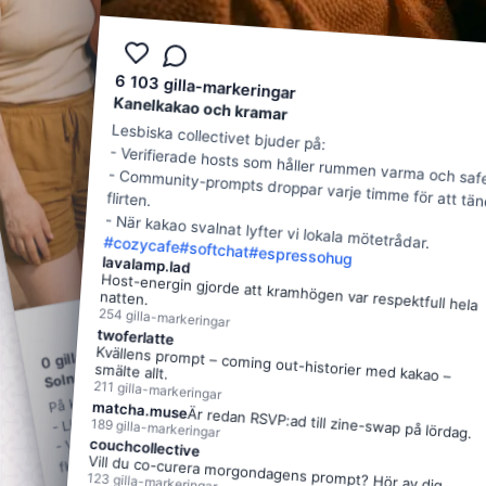
0
gilla-markeringar
Kanelkakao och kramar
Lesbiska collectivet bjuder på:
- Verifierade hosts som håller rummen varma och saf
- Community-prompts droppar varje timme för att tä
flirten.
- När kakao svalnat lyfter vi lokala mötetrådar.
#
cozycafe
#
softchat
#
espressohug
lavalamp.lad
Host-energin gjorde att kramhögen var respektfull hela
natten.
254
gilla-markeringar
twoferlatte
gilla-markeringar
Kvällens prompt – coming out-historier med kakao –
Solnedgång för varje kropp
0
smälte allt.
- Live-undertexter och typing-indikatorer on demand.
211
På kvällens schema:
gilla-markeringar
- Värdar tränade i assistiv etikett gör varje rum
matcha.muse
Är redan RSVP:ad till zine-swap på lördag.
189
gilla-markeringar
- Promptkort som lyfter hjälpmedel, neurojoy och
couchcollective
flexibiliserat.
Vill du co-curera morgondagens prompt? Hör av dig.
123
gilla-markeringar