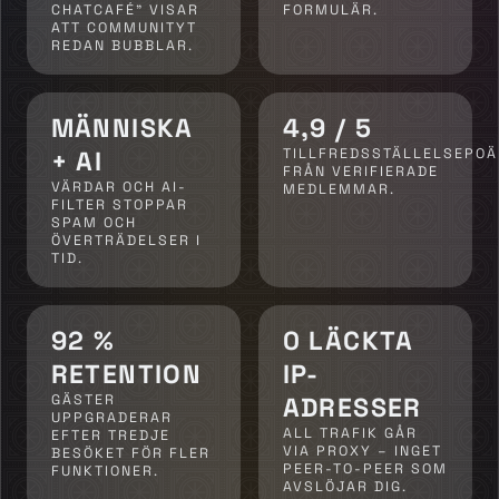
CHATCAFÉ” VISAR
FORMULÄR.
ATT COMMUNITYT
REDAN BUBBLAR.
MÄNNISKA
4,9 / 5
+ AI
TILLFREDSSTÄLLELSEPO
FRÅN VERIFIERADE
VÄRDAR OCH AI-
MEDLEMMAR.
FILTER STOPPAR
SPAM OCH
ÖVERTRÄDELSER I
TID.
92 %
0 LÄCKTA
RETENTION
IP-
GÄSTER
ADRESSER
UPPGRADERAR
ALL TRAFIK GÅR
EFTER TREDJE
VIA PROXY – INGET
BESÖKET FÖR FLER
PEER-TO-PEER SOM
FUNKTIONER.
AVSLÖJAR DIG.