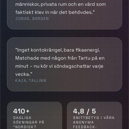
människor, privata rum och en värd som
faktiskt klev in när det behövdes.”
JONAS, BERGEN
”Inget kontokrångel, bara fikaenergi.
Matchade med någon från Tartu på en
minut – nu kör vi söndagschattar varje
vecka.”
KAJA, TALLINN
410+
4,8 / 5
DAGLIGA
SNITTBETYG I VÅRA
SÖKNINGAR PÅ
ANONYMA
“NORDISKT
FEEDBACK-