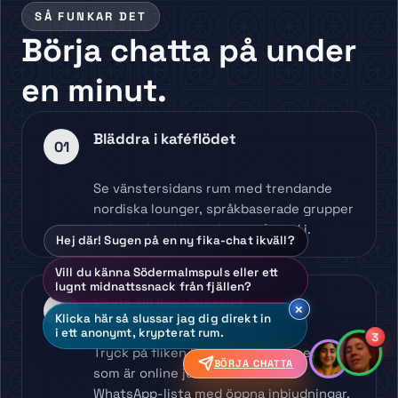
SÅ FUNKAR DET
Börja chatta på under
en minut.
Bläddra i kaféflödet
01
Se vänstersidans rum med trendande
nordiska lounger, språkbaserade grupper
och stadscirklar redo att gå med i.
Hej där! Sugen på en ny fika-chat ikväll?
Vill du känna Södermalmspuls eller ett
lugnt midnattssnack från fjällen?
Växla till live-översikt
02
×
Klicka här så slussar jag dig direkt in
i ett anonymt, krypterat rum.
3
Tryck på fliken Personer för att se vem
BÖRJA CHATTA
som är online just nu – som en
WhatsApp-lista med öppna inbjudningar.