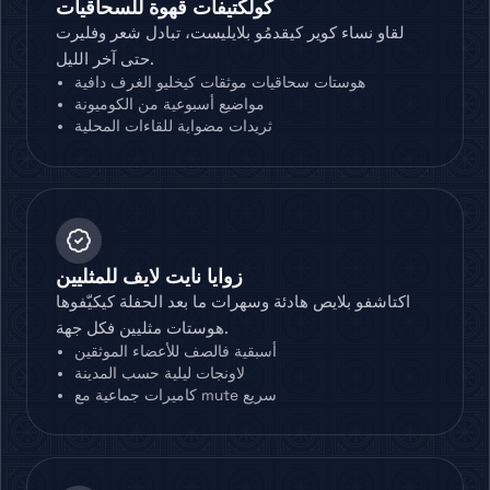
كولكتيفات قهوة للسحاقيات
لقاو نساء كوير كيقدمُو بلايليست، تبادل شعر وفليرت
حتى آخر الليل.
هوستات سحاقيات موثقات كيخليو الغرف دافية
مواضيع أسبوعية من الكوميونة
ثريدات مضواية للقاءات المحلية
زوايا نايت لايف للمثليين
اكتاشفو بلايص هادئة وسهرات ما بعد الحفلة كيكيّفوها
هوستات مثليين فكل جهة.
أسبقية فالصف للأعضاء الموثقين
لاونجات ليلية حسب المدينة
كاميرات جماعية مع mute سريع