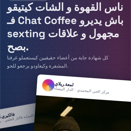
ناس القهوة و الشات كيتيقو
فـ Chat Coffee باش يديرو
sexting مجهول و علاقات
بصح.
كل شهادة جاية من أعضاء حقيقيين كيستعملو غرفنا
المشفرة وكيعاودو يرجعو للجو.
لمعة.ريلاي
مركز الحي المحمدي · الدار البيضاء
تابع
، OR
فالكيري.
لاب الحماية فالبار الخلفي · ب