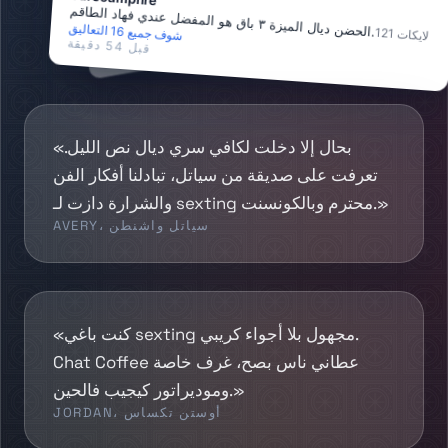
الحضن ديال الميزة ٣ باق هو المفضل عندي فهاد الطاقم
لايكات
119
التعاليق
.
شوف جميع 16 التعاليق
121
لايكات
شوف جميع 16
قبل 8 دقايق
قبل 54 دقيقة
«بحال إلا دخلت لكافي سري ديال نص الليل.
تعرفت على صديقة من سياتل، تبادلنا أفكار الفن
والشرارة دازت لـ sexting محترم وبالكونسنت.»
AVERY، سياتل واشنطن
«كنت باغي sexting مجهول بلا أجواء كريبي.
Chat Coffee عطاني ناس بصح، غرف خاصة
وموديراتور كيجيب فالحين.»
JORDAN، أوستن تكساس