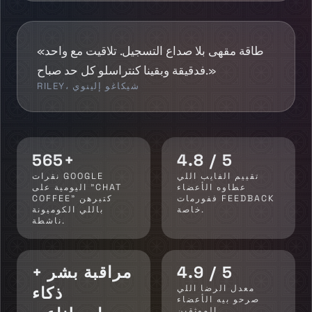
«طاقة مقهى بلا صداع التسجيل. تلاقيت مع واحد
فدقيقة وبقينا كنتراسلو كل حد صباح.»
RILEY، شيكاغو إلينوي
565+
4.8 / 5
تقييم الفايب اللي
نقرات GOOGLE
عطاوه الأعضاء
اليومية على "CHAT
ففورمات FEEDBACK
COFFEE" كتبرهن
خاصة.
باللي الكوميونة
ناشطة.
4.9 / 5
مراقبة بشر +
معدل الرضا اللي
ذكاء
صرحو بيه الأعضاء
الموثقين.