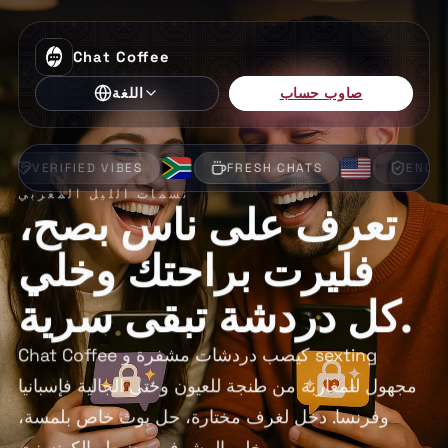
Chat Coffee
صاوب حساب
اللغة
FRESH CHATS
ENCRYPTED
PRIVA
نسمات الليل المغربي
تعرف على ناس بصح،
فليرت براحتك وخلي
كل دردشة تبقى سرية.
Chat Coffee كيصب دردشات مشفرة و sexting
مجهول للمغاربة من طنجة للعيون وحتى الجالية فإسبانيا
وفرنسا. دخل لغرف مختارة، حل بوث خاص بلمسة،