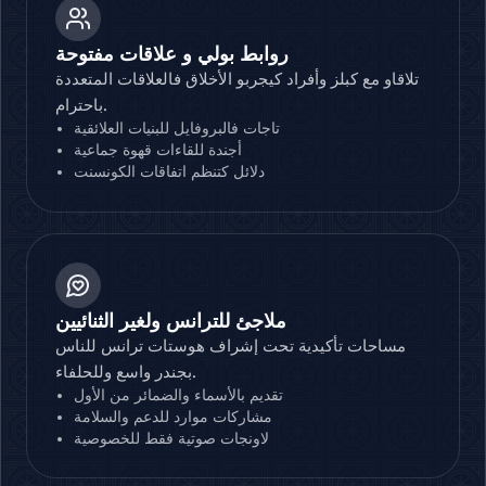
روابط بولي و علاقات مفتوحة
تلاقاو مع كبلز وأفراد كيجربو الأخلاق فالعلاقات المتعددة
باحترام.
تاجات فالبروفايل للبنيات العلائقية
أجندة للقاءات قهوة جماعية
دلائل كتنظم اتفاقات الكونسنت
ملاجئ للترانس ولغير الثنائيين
مساحات تأكيدية تحت إشراف هوستات ترانس للناس
بجندر واسع وللحلفاء.
تقديم بالأسماء والضمائر من الأول
مشاركات موارد للدعم والسلامة
لاونجات صوتية فقط للخصوصية