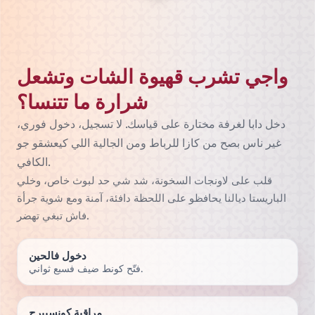
واجي تشرب قهيوة الشات وتشعل
شرارة ما تتنسا؟
دخل دابا لغرفة مختارة على قياسك. لا تسجيل، دخول فوري،
غير ناس بصح من كازا للرباط ومن الجالية اللي كيعشقو جو
الكافي.
قلب على لاونجات السخونة، شد شي حد لبوث خاص، وخلي
الباريستا ديالنا يحافظو على اللحظة دافئة، آمنة ومع شوية جرأة
فاش تبغي تهضر.
دخول فالحين
فتّح كونط ضيف فسبع ثواني.
مراقبة كونسييرج