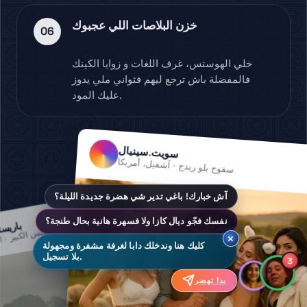
خزن البلاصات اللي عجبوك
06
خلي الهوستس، غرف اللغات و زوايا الكينك
فالمفضلة باش ترجع ليهم فثواني ملي يدوز
عليك المود.
سويت.سينيال
سفوح بلو ريدج · آشفيل، أمريكا
آش خبارك! باغي تدير شي هضرة جديدة الليلة؟
تابع
نفسك فجّو ديال كازا ولا فسهرة هانية بحال طنجة؟
باريست
أطلس الكبير · 
×
كليك هنا وندخلك دابا لغرفة مشفرة ومجهولة
بلا تسجيل.
3
بدا تهضر