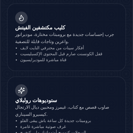
كليب مكتشفين الفيتش
جرب إحساسات جديدة مع برومبتات مختارة، موديراتور
واعرين وتاجات قابلة للتصفية.
أفكار سينات من محترفي النايت لايف
قفل الكونسنت صارم قبل المحتوى الإكسبليسيت
قناة مباشرة للموديرايسيون
ستوديوهات رولبلاي
صاوب قصص مع كتاب، غيمرز ومحبين ديال الارتجال
كيسيرو السيناري.
برومبتات جديدة كل ساعة باش يبقى الفلو
غرف صوتية مباشرة غامرة
السجلات كتمسح أوتوماتيك ملي كتخرج