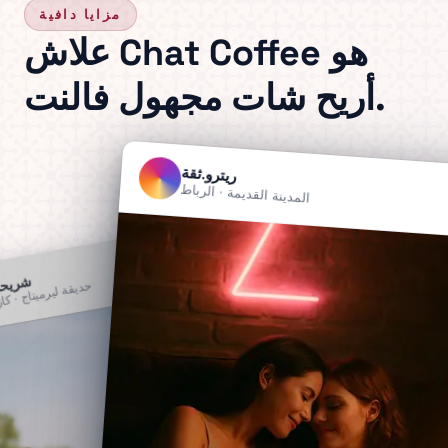
مزايا دافية
علاش Chat Coffee هو
أريح شات مجهول فالنت.
ريترو.ثقة
المدينة القديمة · الرباط
تابع
شريحة
حديقة ليرميتاج · كاز