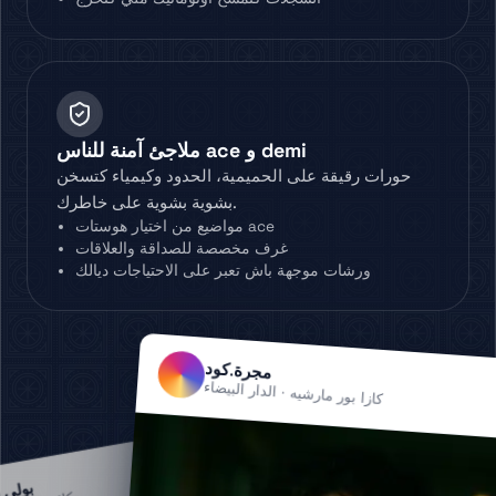
ملاجئ آمنة للناس ace و demi
حورات رقيقة على الحميمية، الحدود وكيمياء كتسخن
بشوية بشوية على خاطرك.
مواضيع من اختيار هوستات ace
غرف مخصصة للصداقة والعلاقات
ورشات موجهة باش تعبر على الاحتياجات ديالك
مجرة.كود
كازا بور مارشيه · الدار البيضاء
تابع
بولي.