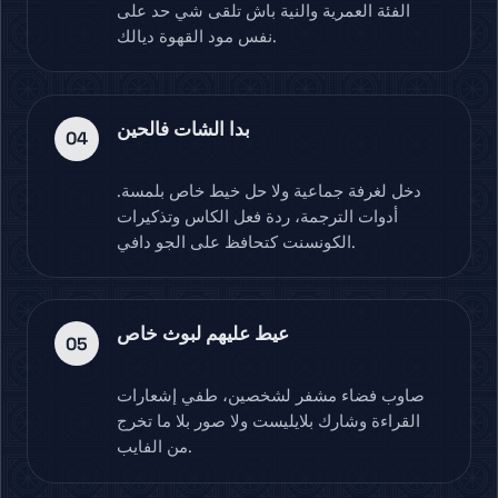
الفئة العمرية والنية باش تلقى شي حد على
نفس مود القهوة ديالك.
بدا الشات فالحين
04
دخل لغرفة جماعية ولا حل خيط خاص بلمسة.
أدوات الترجمة، ردة فعل الكاس وتذكيرات
الكونسنت كتحافظ على الجو دافي.
عيط عليهم لبوث خاص
05
صاوب فضاء مشفر لشخصين، طفي إشعارات
القراءة وشارك بلايليست ولا صور بلا ما تخرج
من الفايب.