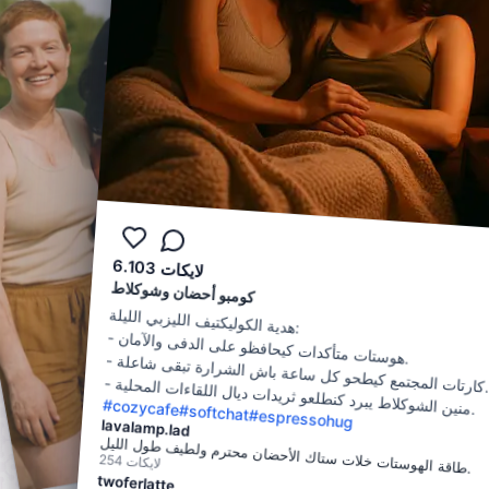
0
لايكات
كومبو أحضان وشوكلاط
هدية الكوليكتيف الليزبي الليلة
:
-
هوستات متأكدات كيحافظو على الدفى والآمان
.
-
كارتات المجتمع كيطحو كل ساعة باش الشرارة تبقى شاعلة
-
منين الشوكلاط يبرد كنطلعو ثريدات ديال اللقاءات المحلية
.
#
cozycafe
.
#
softchat
#
espressohug
lavalamp.lad
طاقة الهوستات خلات ستاك الأحضان محترم ولطيف طول الليل
254
لايكات
.
twoferlatte