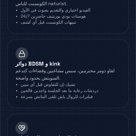
الكونسنت للناس naturist.
الفيديو اختياري والتقديم بصوت في الأول
هوستات بودي بوزيتيف حاضرِين 24/7
تنبيهات الكونسنت قبل أي كشف
دوائر BDSM و kink
لقاو دومز محترمين، سبس مشاغبين وفضاءات كتدعم
السويتش بحدود واضحة.
تشيك-إن للتفاوض قبل أي سين
دردشات رعاية ما بعد الجلسة واجدين فالحين
فيلترات للروال باش تلقى الماتش بسرعة