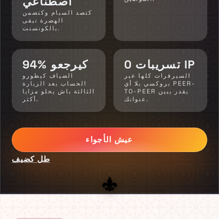
اصطناعي
كتصد السبام وكتضمن
الهضرة تبقى
بالكونسنت.
0 تسريبات IP
94% كيرجعو
السيرفرات كلها عبر
الضياف كيطورو
بروكسي بلا أي PEER-
الحساب بعد الزيارة
TO-PEER يقدر يبين
الثالثة باش يحلو مزايا
عنوانك.
أكثر.
عيش الأجواء
طل كضيف