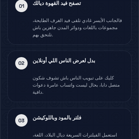
تصفح فيد القهوة ديالك
01
فالجانب الأيسر غادي تلقى فيد الغرف الطايحة،
مجموعات باللغات ودوائر المدن جاهزين باش
تلتحق بهم.
بدل لعرض الناس اللي أونلاين
02
كليك على تبويب الناس باش تشوف شكون
متصل دابا، بحال ليست واتساب عامرة دعوات
دافية.
فلتر بالمود وباللوكيشن
03
استعمل الفيلترات السريعة ديال البلاد، اللغة،