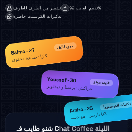
تقييم الفايب 92%
تشفير من الطرف للطرف
تذكيرات الكونسنت حاضرة
موود الليل
Salma · 27
كازا · صانعة محتوى
Youssef · 30
فايب موثق
مراكش · برستا و ديفلوبر
حكايات الدياسبورا
Amira · 25
UX
باريس
· مهندسة
شنو طايب فـ Chat Coffee الليلة