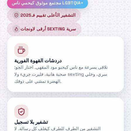
مجتمع موثوق كيحمي ناس LGBTQIA+
التشفير الأعلى تقييم فـ2025
أرقى لاونجات SEXTING سرية
دردشات القهوة الفورية
تلاقى بسرعة مع ناس كيحبو مود المقهى. اختار الجو:
صحبة هانية، فليرت جريء ولا sexting سري، وخلي
الهضرة تمشي على ذوقك.
تشفير بلا تسجيل
التشفير من الطرف للطرف كيغلف كل رسالة. لا