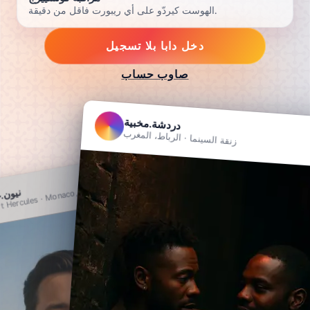
الهوست كيردّو على أي ريبورت فاقل من دقيقة.
دخل دابا بلا تسجيل
صاوب حساب
دردشة.مخبية
زنقة السينما · الرباط، المغرب
تابع
t Hercules · Monaco, MC
نيون.