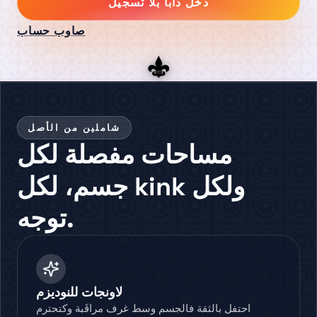
دخل دابا بلا تسجيل
صاوب حساب
شاملين من الأصل
مساحات مفصلة لكل
جسم، لكل kink ولكل
توجه.
لاونجات للنوديزم
احتفل بالثقة فالجسم وسط غرف مراقَبة وكتحترم