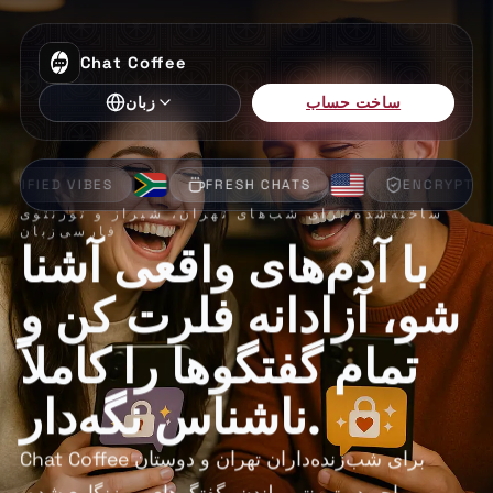
Chat Coffee
ساخت حساب
زبان
FRESH CHATS
ENCRYPTED
PRIVAT
ساخته‌شده برای شب‌های تهران، شیراز و تورنتوی
فارسی‌زبان
با آدم‌های واقعی آشنا
شو، آزادانه فلرت کن و
تمام گفتگوها را کاملاً
ناشناس نگه‌دار.
Chat Coffee برای شب‌زنده‌داران تهران و دوستان