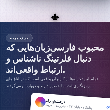
حرف مردم
محبوب فارسی‌زبان‌هایی که
دنبال فلرتینگ ناشناس و
ارتباط واقعی‌اند.
تمام این تجربه‌ها از کاربران واقعی است که در اتاق‌های
رمزنگاری‌شده ما حضور دارند و دوباره برمی‌گردند.
درخشش.رله
دن
پناهگاه خیابان ۲۳ · دیترویت، آمریکا