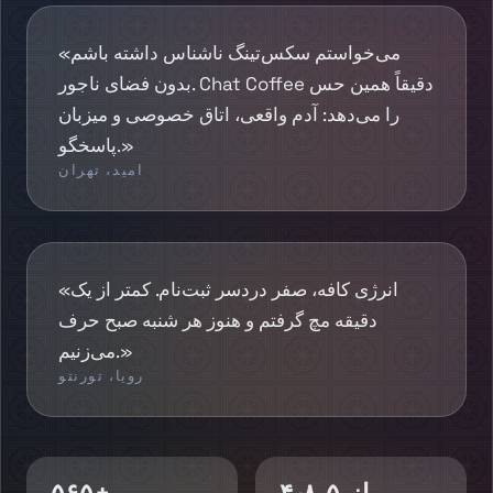
«می‌خواستم سکس‌تینگ ناشناس داشته باشم
بدون فضای ناجور. Chat Coffee دقیقاً همین حس
را می‌دهد: آدم واقعی، اتاق خصوصی و میزبان
پاسخگو.»
امید، تهران
«انرژی کافه، صفر دردسر ثبت‌نام. کمتر از یک
دقیقه مچ گرفتم و هنوز هر شنبه صبح حرف
می‌زنیم.»
رویا، تورنتو
۴٫۸ از ۵
۵۶۵+