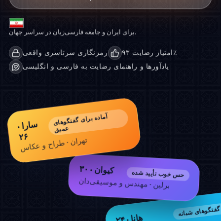
برای ایران و جامعه فارسی‌زبان در سراسر جهان.
امتیاز رضایت ۹۳٪
رمزنگاری سرتاسری واقعی
یادآورها و راهنمای رضایت به فارسی و انگلیسی
آماده برای گفتگوهای
سارا ·
عمیق
۲۶
تهران · طراح و عکاس
کیوان · ۳۰
حس خوب تأیید شده
برلین · مهندس و موسیقی‌دان
گفتگوهای شبانه