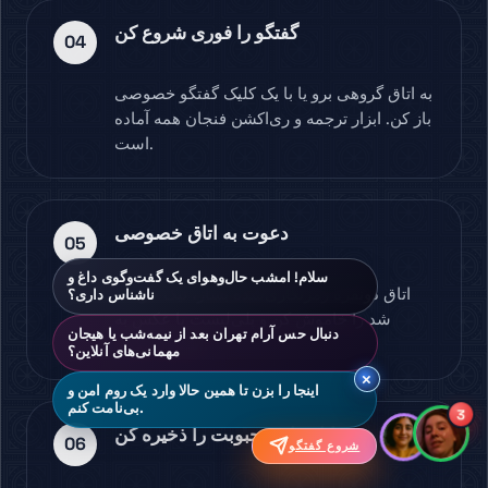
گفتگو را فوری شروع کن
04
به اتاق گروهی برو یا با یک کلیک گفتگو خصوصی
باز کن. ابزار ترجمه و ری‌اکشن فنجان همه آماده
است.
دعوت به اتاق خصوصی
05
سلام! امشب حال‌وهوای یک گفت‌وگوی داغ و
اتاق دونفره رمزنگاری‌شده بساز، تیک خوانده
ناشناس داری؟
شد را خاموش کن و پلی‌لیست یا عکس به
دنبال حس آرام تهران بعد از نیمه‌شب یا هیجان
اشتراک بگذار.
مهمانی‌های آنلاین؟
×
اینجا را بزن تا همین حالا وارد یک روم امن و
بی‌نامت کنم.
3
اتاق‌های محبوبت را ذخیره کن
06
شروع گفتگو