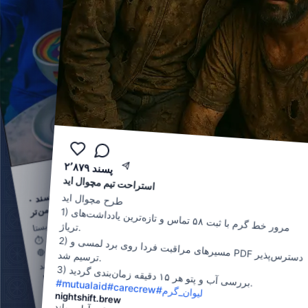
۰
پسند
استراحت تیم مچوال اید
سویپ هوشمند، فلرت امن‌تر
پسند
طرح مچوال اید
۰
.
1)
مرور خط گرم با ثبت ۵۸ تماس و تازه‌ترین یادداشت‌های
☕️
تابلوی ایمنی باریستا
همه اتاق‌های تند هر ۱۲
تریاژ.
⏱️
دقیقه یادآور آسایش
دارند
2)
مسیرهای مراقبت فردا روی برد لمسی و
🛑
دیوار سیف
‌ورد با پنج ورودی جدید جامعه (همراه ترجمه)
به‌روز شد
PDF
دسترس‌پذیر
ترسیم شد
.
.
3)
بررسی آب و پتو هر ۱۵ دقیقه زمان‌بندی گردید
🧾
برای هر اسپرسوی بیرون‌برِ نیمه‌شب
کارت
یادآور پس
‌مراقبت
گذاشته‌ایم
.
safetySips
#
mutualaid
.
#
#
carecrew
baristaLife
#
لیوان_گرم
#
nightshift.brew
اینکه آلارم ۱۲
nightCrew
#