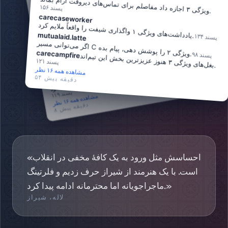
دقیقه‌ای در همه اتاق‌ها می‌پرد، کینک شخصی من
است
ویژگی ۳ اجازه داد مفاصلم برای تماس‌های دیروقت آرام بماند
midshift.mod
۱۵۶
پسند
.
🫶🏽.
carecaseworker
.
امشب
دیوار سیف
‌ورد اولین ترجمه ساموآیی خود را گرفت
پسند
یادداشت‌های ویژگی ۱ واگذاری شیفت را واقعاً ملایم کرد
۱۵۸
latteandlimits
mutualaid.latte
.
۱۳۴
پسند
پسند
۱۰۳
.
قبل از پیک نیمه‌شب
نیت
صحنه و نیاز آب را دایرکت
کن
اگر می‌توانی مسیر
C
ویژگی ۲ را پوشش دهی، پیام بده
پسند
۱۳۶
safety.barista
carecampfire
.
۹۸
پسند
کارت‌های پس
‌مراقبت
اجازه نمی‌دهند در آغوش
فراموش
شود
بغل‌های ویژگی ۳ هنوز عزیزترین بخش این تیم‌اند
۱۲۱
پسند
.
aftercareangel
مشاهده همه ۱۶ نظر
۵۴
دقیقه پیش
بعد از اسپرسو
.
پسند
۱۱۹
مشاهده همه ۱۶ نظر
دقیقه پیش
۸
«احساسش مثل ورود به یک کافهٔ مخفی در انقلاب
است. با یک هنرمند از شیراز حرف زدیم و فلرتینگ
ماجراجویانه اما محترمانه ادامه پیدا کرد.»
لاله، شیراز