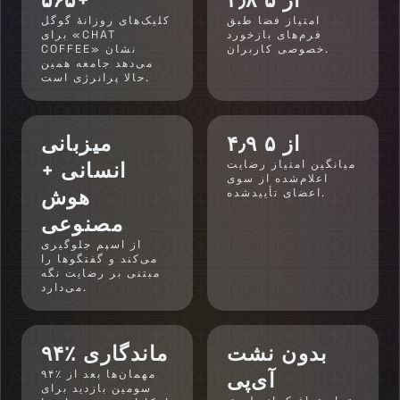
امتیاز فضا طبق
کلیک‌های روزانهٔ گوگل
فرم‌های بازخورد
برای «CHAT
خصوصی کاربران.
COFFEE» نشان
می‌دهد جامعه همین
حالا پرانرژی است.
۴٫۹ از ۵
میزبانی
میانگین امتیاز رضایت
انسانی +
اعلام‌شده از سوی
هوش
اعضای تأییدشده.
مصنوعی
از اسپم جلوگیری
می‌کند و گفتگوها را
مبتنی بر رضایت نگه
می‌دارد.
بدون نشت
۹۴٪ ماندگاری
آی‌پی
۹۴٪ مهمان‌ها بعد از
سومین بازدید برای