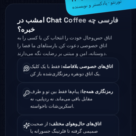
هانا · ۲۴
تورنتو · پادکستر و نویسنده
امشب در Chat Coffee فارسی چه
خبره؟
اتاق حس‌و‌حال خودت را انتخاب کن یا کسی را به
اتاق خصوصی دعوت کن. بارستاهای ما فضا را
دوستانه، امن و مبتنی بر رضایت نگه می‌دارند.
اتاق‌های خصوصی بلافاصله
:
فقط با یک کلیک
یک اتاق دونفره رمزنگاری‌شده باز کن.
رمزنگاری همه‌جا
:
پیام‌ها فقط بین تو و طرف
مقابل باقی می‌ماند. نه ردپایی، نه
اسکرین‌شات ناخواسته.
اتاق‌های حال‌وهوای مختلف
:
از صحبت
صمیمی گرفته تا فلرتینگ جسورانه یا