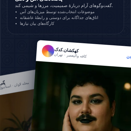
گفت‌وگوهای آرام دربارهٔ صمیمیت، مرزها و شیمی کند.
موضوعات انتخاب‌شده توسط میزبان‌های آس
اتاق‌های جداگانه برای دوستی و رابطهٔ عاشقانه
کارگاه‌های بیان نیازها
کهکشان.کدک
کافه والیعصر · تهران
دن
دنبال کردن
پُل
محله لاوان · استانبول