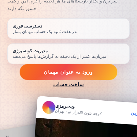
سر بزن و بگذار باریستاهای ما هر لحظه را گرم، امن و کمی
جسور نگه دارند.
دسترسی فوری
در هفت ثانیه یک حساب مهمان بساز.
مدیریت کونسیرژی
میزبان‌ها کمتر از یک دقیقه به گزارش‌ها پاسخ می‌دهند.
ورود به عنوان مهمان
ساخت حساب
چت.رمزی
کوچه نئون لاله‌زار نو · تهران
ردن
دنبال کردن