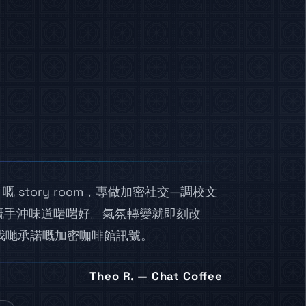
ee 嘅 story room，專做加密社交—調校文
嘅手沖味道啱啱好。氣氛轉變就即刻改
合我哋承諾嘅加密咖啡館訊號。
Theo R. — Chat Coffee