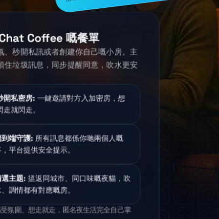
Chat Coffee 嘅餐單
氛、秒開私訊或者創建你自己嘅小房。主
頂住垃圾訊息，同步提醒同意，吹水更安
秒開私密房
:
一鍵邀請對方入加密房，想
閃走就閃走。
端到端守護
:
所有訊息都係你哋兩個人嘅
事，平台提供安全提示。
精選主題
:
搵返同城市、同口味嘅夜貓，吹
水、調情都有對應嘅房。
感受氛圍、想走就走，匿名夜生活完全自己掌