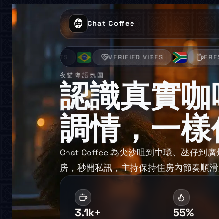
Chat Coffee
HOSTS
VERIFIED VIBES
FRESH CHATS
夜貓粵語氛圍
認識真實咖
調情，一樣
Chat Coffee 為尖沙咀到中環、氹
房，秒開私訊，主持保持住房內節奏順滑
3.1k+
55%