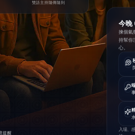
雙語主持隨傳隨到
今晚 
揀個氣
持幫你
心。
入場、
意提醒