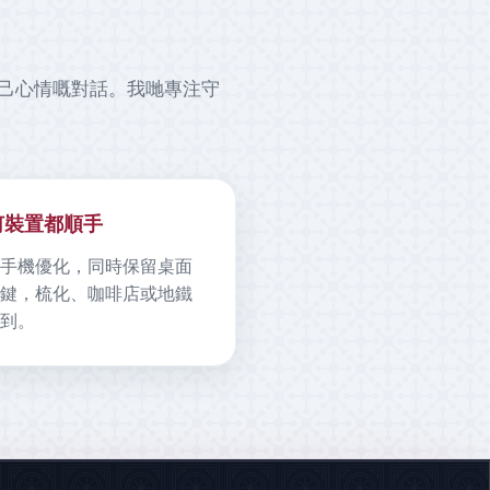
啱自己心情嘅對話。我哋專注守
何裝置都順手
手機優化，同時保留桌面
鍵，梳化、咖啡店或地鐵
到。