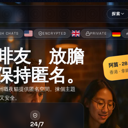
探索
ENCRYPTED
PRIVATE
24/7 HOSTS
啡友，放膽
阿茵 · 28
香港 · 
保持匿名。
仔到廣州嘅夜貓提供匿名空間。揀個主題
又安全。
24/7