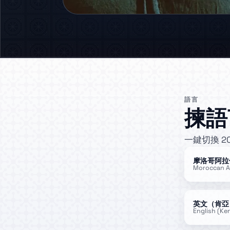
語言
揀語
一鍵切換 2
摩洛哥阿拉
Moroccan A
英文（肯亞
English (Ke