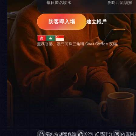
每日匿名吹水
夜晚回流續攤
訪客即入場
建立帳戶
服務香港、澳門同珠三角嘅 Chat Coffee 夜貓。
端到端加密保護
92% 好感評分
內置同