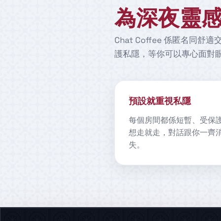
為深夜靈
Chat Coffee 係匿
護私隱，等你可以專心面對
預設就重視私隱
每個房間都係短暫、受保
想走就走，對話跟你一齊
失。