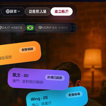
訪客即入場
建立帳戶
語言
VERIFIED VIBES
FRESH CHATS
夜聊就緒
拿鐵拉花控
凱文 · 30
好感已認證
澳門 · 派對唱片騎師
夜蒲傾偈
Wing · 25
佛山 · 插畫仔