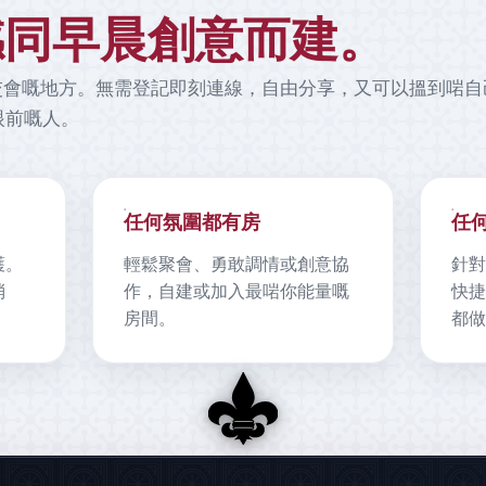
感同早晨創意而建。
名同舒適交會嘅地方。無需登記即刻連線，自由分享，又可以搵到
眼前嘅人。
任何氛圍都有房
任
護。
輕鬆聚會、勇敢調情或創意協
針對
消
作，自建或加入最啱你能量嘅
快捷
房間。
都做