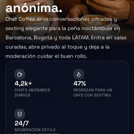
anónima.
Chat Coffee sirve conversaciones cifradas y
sexting elegante para la peña noctámbula en
Barcelona, Bogotá y toda LATAM. Entra en salas
curadas, abre privado al toque y deja a la
moderación cuidar el buen rollo.
4,2k+
47%
CHATS ANÓNIMOS
REGRESAN PARA UN
DIARIOS
CAFÉ CON SEXTING
24/7
MODERACIÓN ESTILO