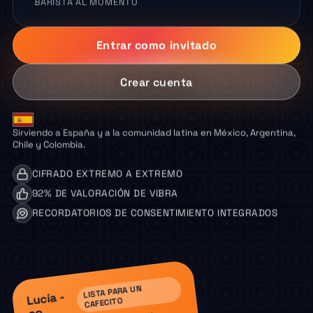
BARISTA AL MOMENTO
Entrar como invitado
Crear cuenta
Sirviendo a España y a la comunidad latina en México, Argentina,
Chile y Colombia.
CIFRADO EXTREMO A EXTREMO
92% DE VALORACIÓN DE VIBRA
RECORDATORIOS DE CONSENTIMIENTO INTEGRADOS
LISTA PARA UN
Lucía -
CAFECITO
28