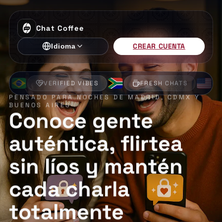
Chat Coffee
CREAR CUENTA
Idioma
VERIFIED VIBES
FRESH CHATS
ENCRY
PENSADO PARA NOCHES DE MADRID, CDMX Y
BUENOS AIRES
Conoce gente
auténtica, flirtea
sin líos y mantén
cada charla
totalmente