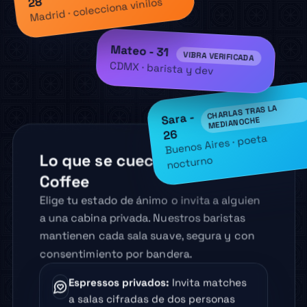
Madrid · colecciona vinilos
Mateo - 31
VIBRA VERIFICADA
CDMX · barista y dev
CHARLAS TRAS LA
Sara -
MEDIANOCHE
26
Buenos Aires · poeta
nocturno
Lo que se cuece hoy en Chat
Coffee
Elige tu estado de ánimo o invita a alguien
a una cabina privada. Nuestros baristas
mantienen cada sala suave, segura y con
consentimiento por bandera.
Espressos privados
:
Invita matches
a salas cifradas de dos personas