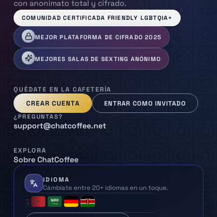
con anonimato total y cifrado.
COMUNIDAD CERTIFICADA FRIENDLY LGBTQIA+
MEJOR PLATAFORMA DE CIFRADO 2025
MEJORES SALAS DE SEXTING ANÓNIMO
QUÉDATE EN LA CAFETERÍA
CREAR CUENTA
ENTRAR COMO INVITADO
¿PREGUNTAS?
support@chatcoffee.net
EXPLORA
Sobre ChatCoffee
IDIOMA
Cámbiate entre 20+ idiomas en un toque.