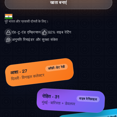
खाता बनाएं
पूरे भारत और प्रवासी दोस्तों के लिए।
एंड-टू-एंड एन्क्रिप्शन
92% वाइब रेटिंग
अनुमति रिमाइंडर और सुरक्षा संकेत
कॉफ़ी-डेट रेडी
आशा - 27
दिल्ली · विनाइल कलेक्टर
रोहित - 31
वाइब वेरिफ़ाइड
मुंबई · बारिस्ता + डेवलपर
आफ़्टर-आवर्स दोस्ती