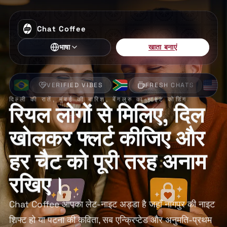
Chat Coffee
खाता बनाएं
भाषा
VERIFIED VIBES
FRESH CHATS
ENCR
दिल्ली की रातें, मुंबई की बारिश, बेंगलुरु का नाइट कोडिंग
रियल लोगों से मिलिए, दिल
खोलकर फ्लर्ट कीजिए और
हर चैट को पूरी तरह अनाम
रखिए।
Chat Coffee आपका लेट-नाइट अड्डा है जहाँ नागपुर की नाइट
शिफ्ट हो या पटना की कविता, सब एन्क्रिप्टेड और अनुमति-प्रथम